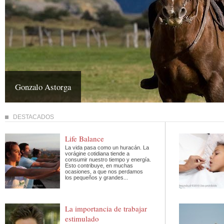
Gonzalo Astorga
DESTACADOS
Life Balance
La vida pasa como un huracán. La
vorágine cotidiana tiende a
consumir nuestro tiempo y energía.
Esto contribuye, en muchas
ocasiones, a que nos perdamos
los pequeños y grandes...
La importancia de trabajar
estimulado