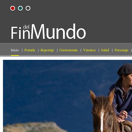
Inicio
|
Portada
|
Reportaje
|
Gastronomía
|
Vinoteca
|
Salud
|
Personaje
|