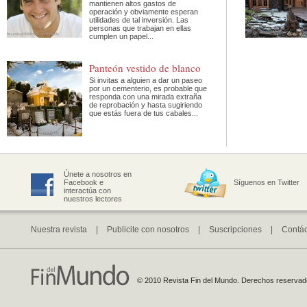
mantienen altos gastos de
operación y obviamente esperan
utilidades de tal inversión. Las
personas que trabajan en ellas
cumplen un papel...
Panteón vestido de blanco
Si invitas a alguien a dar un paseo
por un cementerio, es probable que
responda con una mirada extraña
de reprobación y hasta sugiriendo
que estás fuera de tus cabales...
Únete a nosotros en
Facebook e
Síguenos en Twitter
interactúa con
nuestros lectores
Nuestra revista
|
Publicite con nosotros
|
Suscripciones
|
Contá
© 2010 Revista Fin del Mundo. Derechos reservados