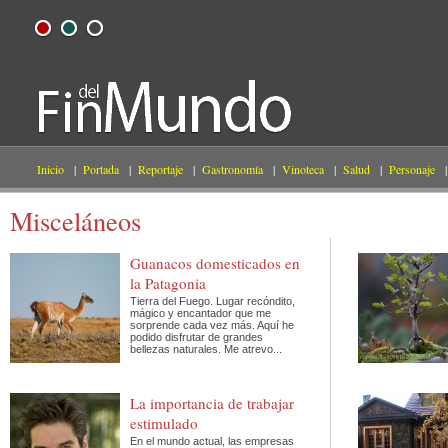
Inicio
|
Portada
|
Reportaje
|
Gastronomía
|
Vinoteca
|
Salud
|
Personaje
|
Misceláneos
Guanacos domesticados en
la Patagonia
Tierra del Fuego. Lugar recóndito,
mágico y encantador que me
sorprende cada vez más. Aquí he
podido disfrutar de grandes
bellezas naturales. Me atrevo...
La importancia de trabajar
estimulado
En el mundo actual, las empresas