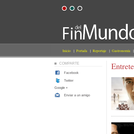
Inicio
|
Portada
|
Reportaje
|
Gastronomía
|
Entret
COMPARTE
Facebook
Twitter
Google +
Enviar a un amigo