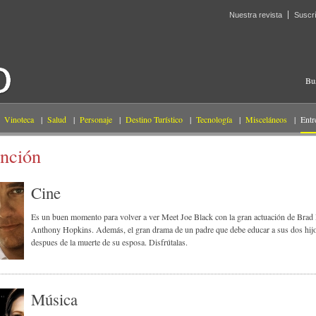
Nuestra revista
Suscr
Bu
Vinoteca
|
Salud
|
Personaje
|
Destino Turístico
|
Tecnología
|
Misceláneos
|
Entr
ención
Cine
Es un buen momento para volver a ver Meet Joe Black con la gran actuación de Brad P
Anthony Hopkins. Además, el gran drama de un padre que debe educar a sus dos hij
despues de la muerte de su esposa. Disfrútalas.
Música