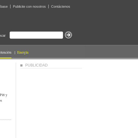
íbase
Publicite con nosotros
Contáctenos
scar
etención
|
Energía
PUBLICIDAD
itt y
os