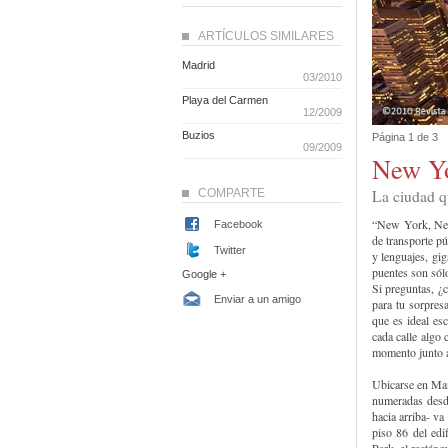
ARTÍCULOS SIMILARES
Madrid
03/2010
Playa del Carmen
12/2009
Buzios
Página 1 de 3
09/2009
New Yo
COMPARTE
La ciudad 
“New York, New
Facebook
de transporte pú
Twitter
y lenguajes, gig
puentes son sólo
Google +
Si preguntas, ¿
Enviar a un amigo
para tu sorpres
que es ideal esc
cada calle algo 
momento junto a
Ubicarse en Manh
numeradas desd
hacia arriba- va
piso 86 del edi