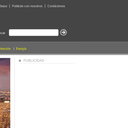
íbase
Publicite con nosotros
Contáctenos
scar
etención
|
Energía
PUBLICIDAD