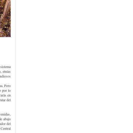
 sistema
, etnias
andiosos
na. Pero
o por lo
rarás en
utar del
venidas,
de abajo
ador del
 Central