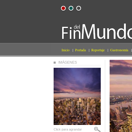
Inicio
|
Portada
|
Reportaje
|
Gastronomía
|
IMÁGENES
Click para agrandar