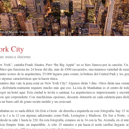
rk City
que nunca duerme
 York”, cantaba Frank Sinatra. Pero “the Big Apple” no se hizo famosa por la canción. Un
blico que funciona las 24 horas del día, más de 4500 rascacielos, una inmensa variedad de razas
antes iconos de la arquitectura, 25.000 lugares para comer, la belleza del Central Park y los gr
 algunas características que la hacen única.
cuántos días vale la pena estar en New York City? Algunos dirán 3 días. Otros dirán una sema
a, disfrutarla realmente requiere mucho más que eso. La isla de Manhattan es el centro de tod
oger un hotel aquí. Esta ciudad te invita a caminar. La arquitectura es impresionante y encont
con qué sorprenderte. Con muchísimas opciones, desearás detenerte en cada cafetería para disfr
 un buen café de grano recién molido y un croissant.
attan no es nada difícil. De Este a Oeste -de derecha a izquierda en esta fotografía- hay 15 A
e la 1 a la 12 con algunas adicionales como Park, Lexington y Madison. De Sur a Norte, -
 desde la calle 1 hasta la 220. En esta fotografía, estamos en la 34 con la 5ta. Avenida, en el mir
ficio Empire State, un imperdible. A sólo 25 minutos a pie hacia el norte (arriba) llegarás al