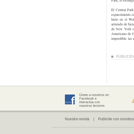
Park, el rectáng
El Central Park
esparcimiento c
hielo en el Wo
arriendo de bici
de New York o 
Americano de Hi
imperdible: las a
PUBLICID
Únete a nosotros en
Facebook e
interactúa con
nuestros lectores
Nuestra revista
|
Publicite con nosotros