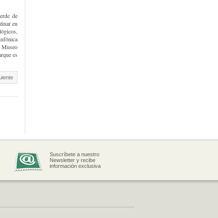
verde de
tinar en
ógicos,
infónica
el Museo
arque es
uiente
Suscríbete a nuestro
Newsletter y recibe
información exclusiva