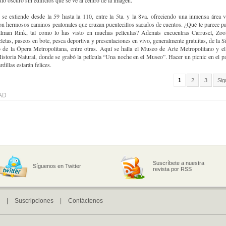
ulo oscuro sin edificios que se ve al centro de la imagen.
 se extiende desde la 59 hasta la 110, entre la 5ta. y la 8va. ofreciendo una inmensa área 
on hermosos caminos peatonales que cruzan puentecillos sacados de cuentos. ¿Qué te parece pa
llman Rink, tal como lo has visto en muchas películas? Además encuentras Carrusel, Zool
cletas, paseos en bote, pesca deportiva y presentaciones en vivo, generalmente gratuitas, de la S
de la Ópera Metropolitana, entre otras. Aquí se halla el Museo de Arte Metropolitano y 
storia Natural, donde se grabó la película “Una noche en el Museo”. Hacer un picnic en el p
rdillas estarán felices.
1
2
3
Sig
AD
Suscríbete a nuestra
Síguenos en Twitter
revista por RSS
|
Suscripciones
|
Contáctenos