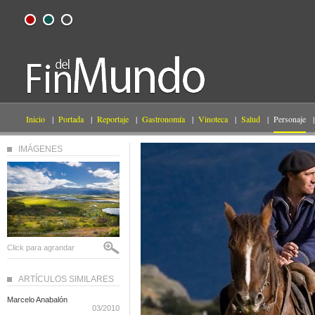
Inicio
|
Portada
|
Reportaje
|
Gastronomía
|
Vinoteca
|
Salud
|
Personaje
|
IMÁGENES
Click para agrandar
ARTÍCULOS SIMILARES
Marcelo Anabalón
03/2010