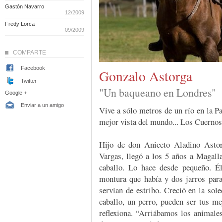
Gastón Navarro
12/2009
Fredy Lorca
09/2009
COMPARTE
Facebook
Gonzalo Astorga
Twitter
"Un baqueano en Londres"
Google +
Enviar a un amigo
Vive a sólo metros de un río en la Pa
mejor vista del mundo... Los Cuernos
Hijo de don Aniceto Aladino Asto
Vargas, llegó a los 5 años a Magall
caballo. Lo hace desde pequeño. 
montura que había y dos jarros par
servían de estribo. Creció en la sol
caballo, un perro, pueden ser tus me
reflexiona. “Arriábamos los animale