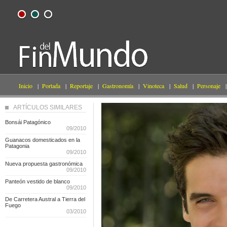
Inicio
|
Portada
|
Reportaje
|
Gastronomía
|
Vinoteca
|
Salud
|
Personaje
|
ARTÍCULOS SIMILARES
Bonsái Patagónico
09/2010
Guanacos domesticados en la
Patagonia
09/2010
Nueva propuesta gastronómica
09/2010
Panteón vestido de blanco
09/2010
De Carretera Austral a Tierra del
Fuego
03/2010