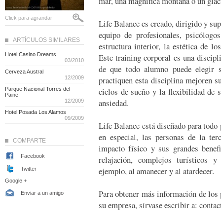
mar, una magnífica montaña o un glaci
Click para agrandar
Life Balance es creado, dirigido y su
equipo de profesionales, psicólogos
ARTÍCULOS SIMILARES
estructura interior, la estética de l
Hotel Casino Dreams
Este training corporal es una discipl
03/2010
de que todo alumno puede elegir s
Cerveza Austral
12/2009
practiquen esta disciplina mejoren su
Parque Nacional Torres del
ciclos de sueño y la flexibilidad de 
Paine
ansiedad.
12/2009
Hotel Posada Los Alamos
09/2009
Life Balance está diseñado para todo 
en especial, las personas de la ter
COMPARTE
impacto físico y sus grandes benefi
Facebook
relajación, complejos turísticos 
ejemplo, al amanecer y al atardecer.
Twitter
Google +
Para obtener más información de los 
Enviar a un amigo
su empresa, sírvase escribir a: conta