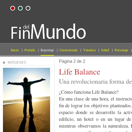
Inicio
|
Portada
|
Reportaje
|
Gastronomía
|
Vinoteca
|
Salud
|
Personaje
|
Página 2 de 2
IMÁGENES
Life Balance
Una revolucionaria forma de
¿Cómo funciona Life Balance?
En una clase de una hora, el instruct
fin de lograr los objetivos planteado
espacio donde se desarrolle la acti
edificio, un hotel o en un lugar d
mientras observamos la naturaleza. E