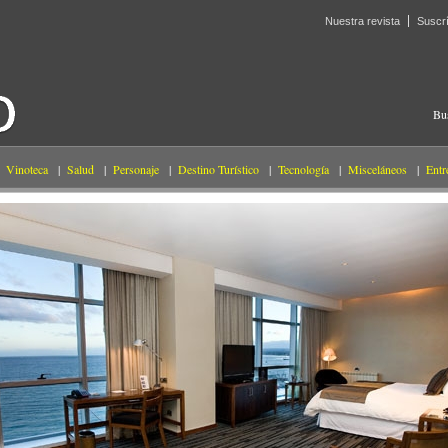
Nuestra revista
Suscr
Bu
Vinoteca
|
Salud
|
Personaje
|
Destino Turístico
|
Tecnología
|
Misceláneos
|
Entr