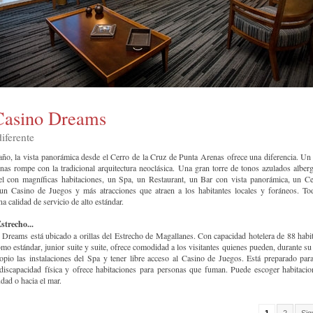
Casino Dreams
iferente
ño, la vista panorámica desde el Cerro de la Cruz de Punta Arenas ofrece una diferencia. Un 
nas rompe con la tradicional arquitectura neoclásica. Una gran torre de tonos azulados alber
el con magníficas habitaciones, un Spa, un Restaurant, un Bar con vista panorámica, un C
un Casino de Juegos y más atracciones que atraen a los habitantes locales y foráneos. To
 calidad de servicio de alto estándar.
Estrecho...
 Dreams está ubicado a orillas del Estrecho de Magallanes. Con capacidad hotelera de 88 habi
mo estándar, junior suite y suite, ofrece comodidad a los visitantes quienes pueden, durante su 
opio las instalaciones del Spa y tener libre acceso al Casino de Juegos. Está preparado para
iscapacidad física y ofrece habitaciones para personas que fuman. Puede escoger habitaci
udad o hacia el mar.