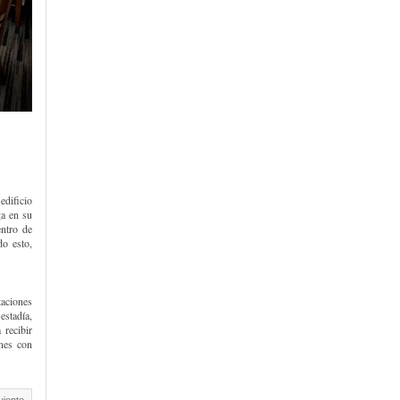
edificio
ga en su
entro de
do esto,
taciones
estadía,
 recibir
ones con