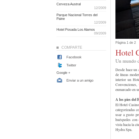
Cerveza Austral
12/2009
Parque Nacional Torres del
Paine
12/2009
Hotel Posada Los Alamos
09/2009
Página 1 de 2
COMPARTE
Hotel 
Facebook
Un mundo d
Twitter
Desde hace un a
Google +
de líneas moder
interior un Hot
Enviar a un amigo
Convenciones, 
enmarcado en una
A los pies del 
El Hotel Casino
categorizadas co
usar a gusto pr
huéspedes con d
vista hacia la ci
Hydra Spa.