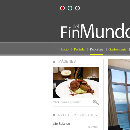
Inicio
|
Portada
|
Reportaje
|
Gastronomía
|
IMÁGENES
Click para agrandar
ARTÍCULOS SIMILARES
Life Balance
09/2010