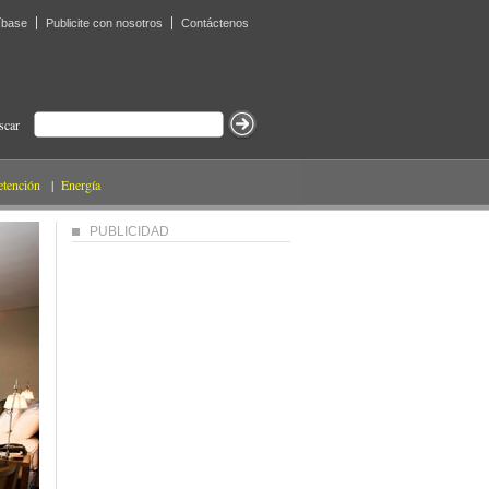
íbase
Publicite con nosotros
Contáctenos
scar
etención
|
Energía
PUBLICIDAD