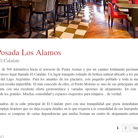
Posada Los Alamos
l Calafate
de 500 kilómetros hacia el noroeste de Punta Arenas y por un camino totalmente pavimen
moso lugar llamado El Calafate. Un lugar tranquilo rodeado de belleza natural ubicado a los pie
 del Lago Argentino. Para los amantes de los glaciares, este pequeño poblado y toda la m
leza resulta imperdible. El más conocido de ellos, el Perito Moreno es uno de sus principales atr
enta con una excelente oferta gastronómica y variadas opciones de alojamiento. En este
e los grandes. Muchas comodidad y espacios exquisitos para relajarse... de verdad.
adras de la calle principal de El Calafate pero con una tranquilidad que gusta inmediata
mplejo hotelero que no deja escapar detalles en lo que respecta a la comodidad de sus huéspede
mos se compone de varias dependencias que unidas forman un centro de alojamiento-entren
1
2
Sig
AD