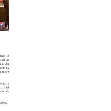
tado se
s de las
agia que
activos.
 número
mente se
s. Hotel
ción de
uiente