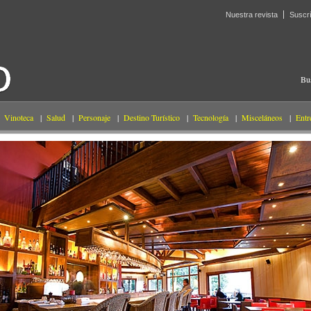
Nuestra revista
Suscr
Bu
Vinoteca
|
Salud
|
Personaje
|
Destino Turístico
|
Tecnología
|
Misceláneos
|
Entr