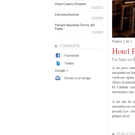
Hotel Casino Dreams
03/2010
Cerveza Austral
12/2009
Parque Nacional Torres del
Paine
12/2009
Página 1 de 2
COMPARTE
Hotel 
Facebook
Un lujo en E
Twitter
A un poco más 
Google +
encuentra un her
verdosas aguas
Enviar a un amigo
ofrece la natura
El Calafate cu
mostramos uno d
A un par de cu
encuentra un co
posada Los Ala
primer nivel.
PUBLICID