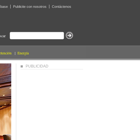
íbase
Publicite con nosotros
Contáctenos
scar
etención
|
Energía
PUBLICIDAD