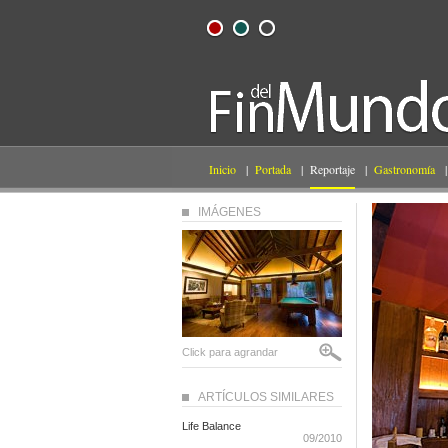
Inicio
|
Portada
|
Reportaje
|
Gastronomía
|
IMÁGENES
Click para agrandar
ARTÍCULOS SIMILARES
Life Balance
09/2010