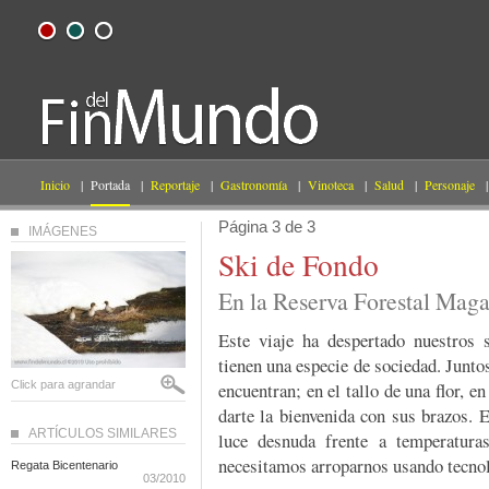
Inicio
|
Portada
|
Reportaje
|
Gastronomía
|
Vinoteca
|
Salud
|
Personaje
|
Página 3 de 3
IMÁGENES
Ski de Fondo
En la Reserva Forestal Maga
Este viaje ha despertado nuestros 
tienen una especie de sociedad. Junto
Click para agrandar
encuentran; en el tallo de una flor, e
darte la bienvenida con sus brazos. 
ARTÍCULOS SIMILARES
luce desnuda frente a temperatur
necesitamos arroparnos usando tecnol
Regata Bicentenario
03/2010