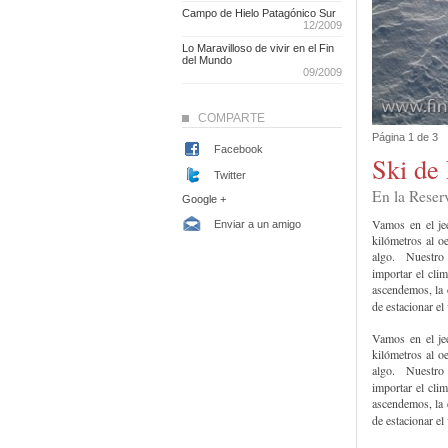
Campo de Hielo Patagónico Sur
12/2009
Lo Maravilloso de vivir en el Fin
del Mundo
09/2009
COMPARTE
Página 1 de 3
Facebook
Ski de
Twitter
En la Reser
Google +
Vamos en el je
Enviar a un amigo
kilómetros al o
algo. Nuestro c
importar el cl
ascendemos, la 
de estacionar el
Vamos en el je
kilómetros al o
algo. Nuestro c
importar el cl
ascendemos, la 
de estacionar el