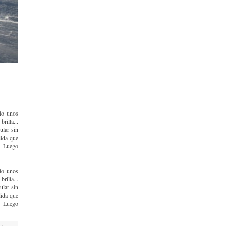
lo unos
rilla...
ular sin
dida que
o. Luego
lo unos
rilla...
ular sin
dida que
o. Luego