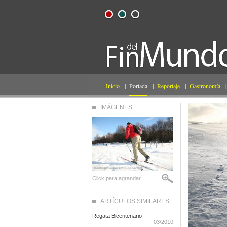
Inicio
|
Portada
|
Reportaje
|
Gastronomía
|
IMÁGENES
Click para agrandar
ARTÍCULOS SIMILARES
Regata Bicentenario
03/2010