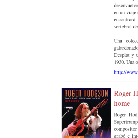
desenvuelve
en un viaje
encontrará
vertebral de
Una colec
galardonado
Desplat y u
1930. Una o
http://www
Roger H
home
Roger Hodg
Supertram
compositor
grabó e int