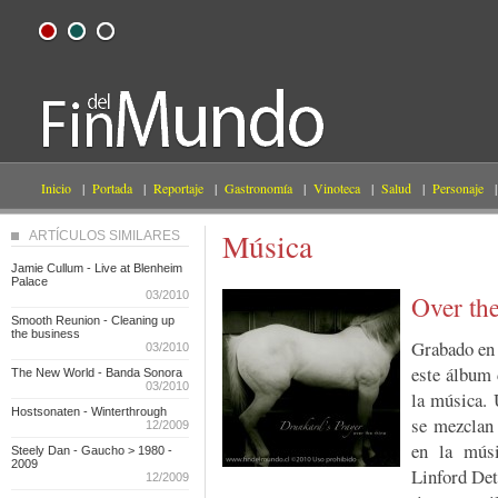
Inicio
|
Portada
|
Reportaje
|
Gastronomía
|
Vinoteca
|
Salud
|
Personaje
|
Música
ARTÍCULOS SIMILARES
Jamie Cullum - Live at Blenheim
Palace
03/2010
Over the
Smooth Reunion - Cleaning up
the business
Grabado en 
03/2010
este álbum 
The New World - Banda Sonora
03/2010
la música. 
Hostsonaten - Winterthrough
se mezclan 
12/2009
en la músi
Steely Dan - Gaucho > 1980 -
2009
Linford Det
12/2009