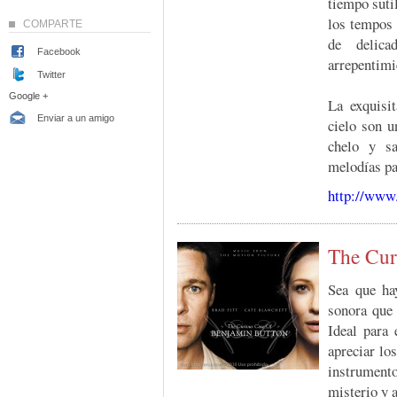
tiempo suti
los tempos 
COMPARTE
de delica
Facebook
arrepentimie
Twitter
Google +
La exquisi
Enviar a un amigo
cielo son u
chelo y sa
melodías pa
http://www
The Cur
Sea que hay
sonora que 
Ideal para
apreciar lo
instrument
misterio y 