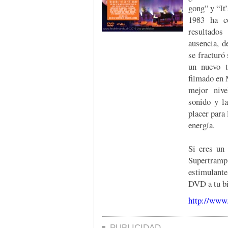
gong” y “It
1983 ha co
resultados
ausencia, d
se fracturó
un nuevo t
filmado en 
mejor nive
sonido y l
placer para
energía.
Si eres un 
Supertramp 
estimulante
DVD a tu bi
http://www
PUBLICIDAD