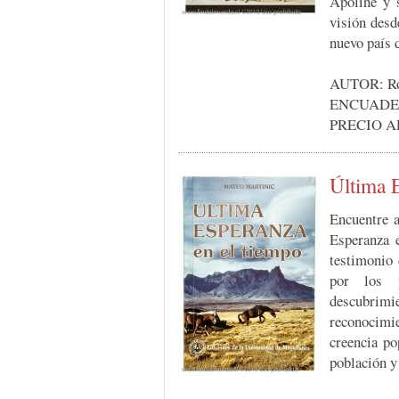
Apoline y 
visión desd
nuevo país 
AUTOR: Ro
ENCUADERN
PRECIO A
Última 
Encuentre a
Esperanza 
testimonio 
por los p
descubrim
reconocimi
creencia po
población y