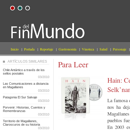
Inicio
|
Portada
|
Reportaje
|
Gastronomía
|
Vinoteca
|
Salud
|
Personaje
|
Para Leer
ARTÍCULOS SIMILARES
Chile Antártico a través de los
sellos postales
03/2010
Hain: Ce
Las Comunicaciones a distancia
Selk’na
en Magallanes
03/2010
Patagonia El Sur Salvaje
La famosa 
03/2010
nos ha dej
Porvenir: Historias, Cuentos y
Remembranzas
Magallanes 
03/2010
pueblos fue
Territorio de Magallanes,
Claroscuros de su historia
En 2003 es
03/2010