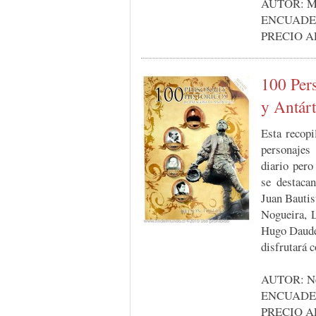
AUTOR: Ma
ENCUADERN
PRECIO A
100 Pers
y Antárt
Esta recopi
personaje
diario pero
se destaca
Juan Bautis
Nogueira, L
Hugo Daude
disfrutará 
AUTOR: Ne
ENCUADERN
PRECIO A