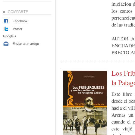
iniciación 
los cantos
COMPARTE
pertenecien
Facebook
de las tradi
Twitter
Google +
AUTOR: A
Enviar a un amigo
ENCUADERN
PRECIO A
Los Frib
la Patag
Este libro
desde el oes
hacia el vi
Arenas un 
cuando el 
este viajó