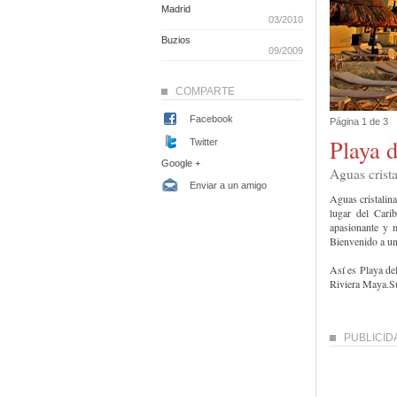
Madrid
03/2010
Buzios
09/2009
COMPARTE
Facebook
Página 1 de 3
Playa 
Twitter
Google +
Aguas crista
Enviar a un amigo
Aguas cristalin
lugar del Cari
apasionante y m
Bienvenido a un
Así es Playa de
Riviera Maya.Su
PUBLICID