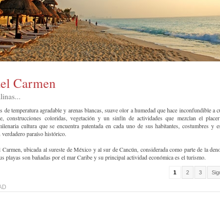
del Carmen
linas...
as de temperatura agradable y arenas blancas, suave olor a humedad que hace inconfundible a c
be, construcciones coloridas, vegetación y un sinfín de actividades que mezclan el place
ilenaria cultura que se encuentra patentada en cada uno de sus habitantes, costumbres y e
 verdadero paraíso histórico.
l Carmen, ubicada al sureste de México y al sur de Cancún, considerada como parte de la de
s playas son bañadas por el mar Caribe y su principal actividad económica es el turismo.
1
2
3
Sig
AD