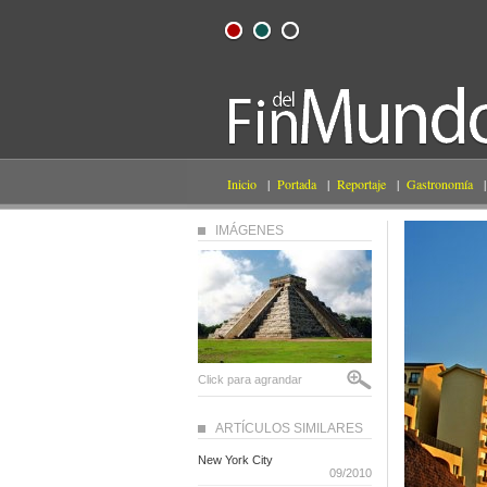
Inicio
|
Portada
|
Reportaje
|
Gastronomía
|
IMÁGENES
Click para agrandar
ARTÍCULOS SIMILARES
New York City
09/2010