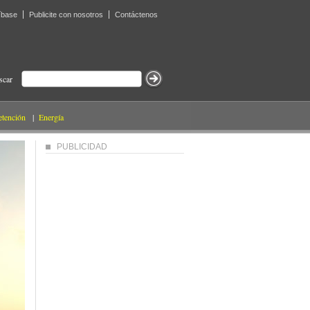
íbase
Publicite con nosotros
Contáctenos
scar
etención
|
Energía
PUBLICIDAD