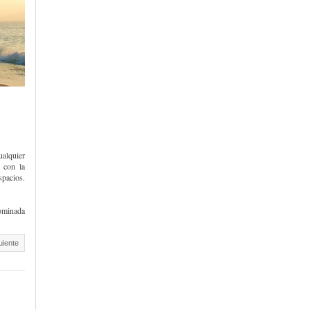
ualquier
r con la
spacios.
nominada
uiente