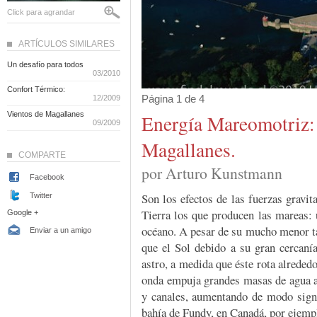
Click para agrandar
ARTÍCULOS SIMILARES
Un desafío para todos
03/2010
Confort Térmico:
Página 1 de 4
12/2009
Vientos de Magallanes
Energía Mareomotriz: 
09/2009
Magallanes.
COMPARTE
por Arturo Kunstmann
Facebook
Son los efectos de las fuerzas gravita
Twitter
Tierra los que producen las mareas: 
Google +
océano. A pesar de su mucho menor ta
Enviar a un amigo
que el Sol debido a su gran cercaní
astro, a medida que éste rota alrededo
onda empuja grandes masas de agua al 
y canales, aumentando de modo signif
bahía de Fundy, en Canadá, por ejemp